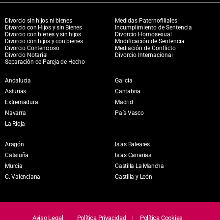
Divorcio sin hijos ni bienes
Medidas Paternofiliales
Divorcio con Hijos y sin Bienes
Incumplimiento de Sentencia
Divorcio con bienes y sin hijos
Divorcio Homosexual
Divorcio con hijos y con bienes
Modificación de Sentencia
Divorcio Contencioso
Mediación de Conflicto
Divorcio Notarial
Divorcio Internacional
Separación de Pareja de Hecho
Andalucía
Galicia
Asturias
Cantabria
Extremadura
Madrid
Navarra
País Vasco
La Rioja
Aragón
Islas Baleares
Cataluña
Islas Canarias
Murcia
Castilla La Mancha
C. Valenciana
Castilla y León
Aviso Legal
Política Privacidad
Política Cookies
|
|