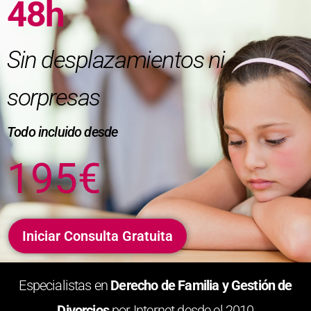
48h
Sin desplazamientos ni
sorpresas
Todo incluido desde
195€
Iniciar Consulta Gratuita
Especialistas en
Derecho de Familia y Gestión de
Divorcios
por Internet desde el 2010