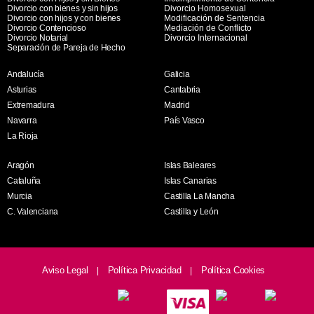
Divorcio con bienes y sin hijos
Divorcio Homosexual
Divorcio con hijos y con bienes
Modificación de Sentencia
Divorcio Contencioso
Mediación de Conflicto
Divorcio Notarial
Divorcio Internacional
Separación de Pareja de Hecho
Andalucía
Galicia
Asturias
Cantabria
Extremadura
Madrid
Navarra
País Vasco
La Rioja
Aragón
Islas Baleares
Cataluña
Islas Canarias
Murcia
Castilla La Mancha
C. Valenciana
Castilla y León
Aviso Legal
Política Privacidad
Política Cookies
|
|